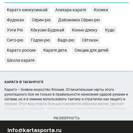
Каратэ киокусинкай
Асихара-карате
Косики
Фудокан
Сёрин-рю
Дзёсинмон Сёрин-рю
Уэти Рю
Кёкусин Будокай
Конно-дзюку
Кудо
Сито-рю
Годзю-рю
Вадо-рю
Сётокан
Каратэ россии
Карате дети
Секции для детей
Школа карате
КАРАТЭ В ТАГАНРОГЕ
Каратэ – боевое искусство Японии. Отличительные черты этого
рукопашного боя не только в правильности нанесения ударов руками и
ногами, но и в умении использовать тактику и стратегию как защиту и
оружие. Этот вид спорта больше становится образом жизни, где учат
стремиться к гармонии. Чтобы научиться искусству каратэ достаточно
записаться в клубы каратэ.
РАЗВЕРНУТЬ
УЧРЕЖДЕНИЯ (ШКОЛЫ, КЛУБЫ) В РАЗДЕЛЕ КАРАТЭ, КАРАТЕ В
info@kartasporta.ru
ТАГАНРОГЕ