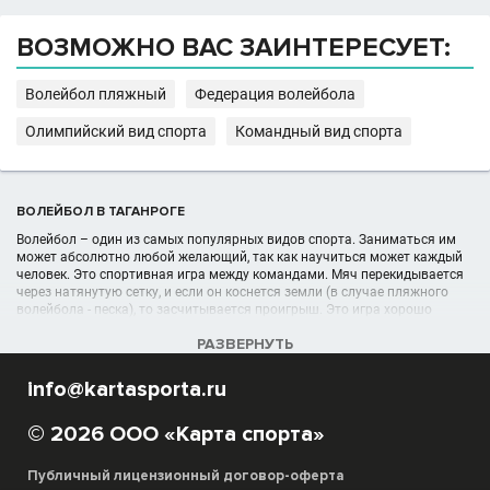
ВОЗМОЖНО ВАС ЗАИНТЕРЕСУЕТ:
Волейбол пляжный
Федерация волейбола
Олимпийский вид спорта
Командный вид спорта
ВОЛЕЙБОЛ В ТАГАНРОГЕ
Волейбол – один из самых популярных видов спорта. Заниматься им
может абсолютно любой желающий, так как научиться может каждый
человек. Это спортивная игра между командами. Мяч перекидывается
через натянутую сетку, и если он коснется земли (в случае пляжного
волейбола - песка), то засчитывается проигрыш. Это игра хорошо
развивает и укрепляет физические данные. Имеются секции волейбола,
РАЗВЕРНУТЬ
куда может записаться любой желающий.
info@kartasporta.ru
УЧРЕЖДЕНИЯ (ШКОЛЫ, КЛУБЫ) В РАЗДЕЛЕ ВОЛЕЙБОЛ В ТАГАНРОГЕ
Список волейбольных организаций, секций, спортшкол, клубов
© 2026 ООО «Карта спорта»
отображён в полном объёме в данном каталоге спортивных
организаций в Таганроге
Публичный лицензионный договор-оферта
Благодаря сайту Карта Спорта вы можете выбрать под свои