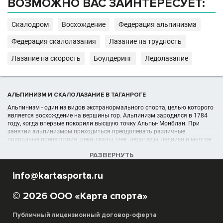
ВОЗМОЖНО ВАС ЗАИНТЕРЕСУЕТ:
Скалодром
Восхождение
Федерация альпинизма
Федерация скалолазания
Лазание на трудность
Лазание на скорость
Боулдеринг
Ледолазание
АЛЬПИНИЗМ И СКАЛОЛАЗАНИЕ В ТАГАНРОГЕ
Альпинизм - один из видов экстранормального спорта, целью которого
является восхождение на вершины гор. Альпинизм зародился в 1784
году, когда впервые покорили высшую точку Альпы- Монблан. При
занятии альпинизмом приходиться преодолевать различные
природные препятствия: реки, скалы, снег, ледопады, ледники и многое
другое... А познать азы альпинизма можно, посетив клуб альпинизма.
РАЗВЕРНУТЬ
УЧРЕЖДЕНИЯ (ШКОЛЫ, КЛУБЫ) В РАЗДЕЛЕ АЛЬПИНИЗМ И
info@kartasporta.ru
СКАЛОЛАЗАНИЕ В ТАГАНРОГЕ
Список альпинистских организаций, секций, спортшкол, клубов
© 2026 ООО «Карта спорта»
отображён в полном объёме в данном каталоге спортивных
организаций в Таганроге
Публичный лицензионный договор-оферта
Благодаря сайту Карта Спорта вы можете выбрать под свои