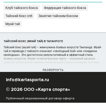
Клуб тайского бокса
Федерация тайского бокса
Тайский бокс спб
Занятия тайским боксом
Муай тай
ТАЙСКИЙ БОКС (МУАЙ ТАЙ) В ТАГАНРОГЕ
Тайский бокс (муай-тай) – жемчужина боевых искусств Таиланда. Муай-
тай в переводе с тайского означает «свободный бой» или «поединок
свободных». Это достаточно результативный и эффектный стиль
боевых искусств. Имеет отличительную черту – огромный арсенал
ударной и бросковой техники, включающий удары коленями, локтями,
ногами, руками и работу в клинче с тактическими приемами выведения
РАЗВЕРНУТЬ
из равновесия.
Тренировки по тайскому боксу дают возможность не только научиться
info@kartasporta.ru
зрелищным боевым приёмам, но и получить навыки самообороны.
Тайбоксёры отлично подготовлены для жёстких контактных поединков.
При этом можно найти и секции тайского бокса для детей с 5-6 лет.
© 2026 ООО «Карта спорта»
Публичный лицензионный договор-оферта
УЧРЕЖДЕНИЯ (ШКОЛЫ, КЛУБЫ) В РАЗДЕЛЕ ТАЙСКИЙ БОКС, МУАЙ
ТАЙ В ТАГАНРОГЕ