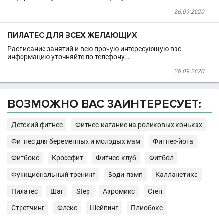
26.09.2020
ПИЛАТЕС ДЛЯ ВСЕХ ЖЕЛАЮЩИХ
Расписание занятий и всю прочую интересующую вас
информацию уточняйте по телефону…
26.09.2020
ВОЗМОЖНО ВАС ЗАИНТЕРЕСУЕТ:
Детский фитнес
Фитнес-катание на роликовых коньках
Фитнес для беременных и молодых мам
Фитнес-йога
Фитбокс
Кроссфит
Фитнес-клуб
Фитбол
Функциональный тренинг
Боди-памп
Калланетика
Пилатес
Шаг
Step
Аэромикс
Степ
Стретчинг
Флекс
Шейпинг
Плиобокс